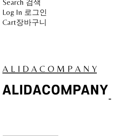
Search
검색
Log In
로그인
Cart
장바구니
A L I D A C O M P A N Y