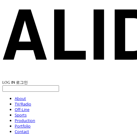
LOG IN
로그인
About
TV/Radio
Off-Line
Sports
Production
Portfolio
Contact