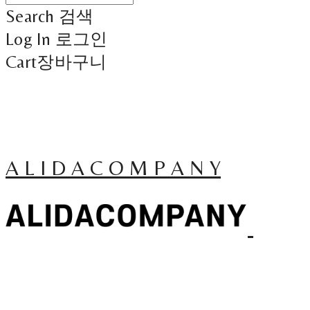
Search
검색
Log In
로그인
Cart
장바구니
A L I D A C O M P A N Y