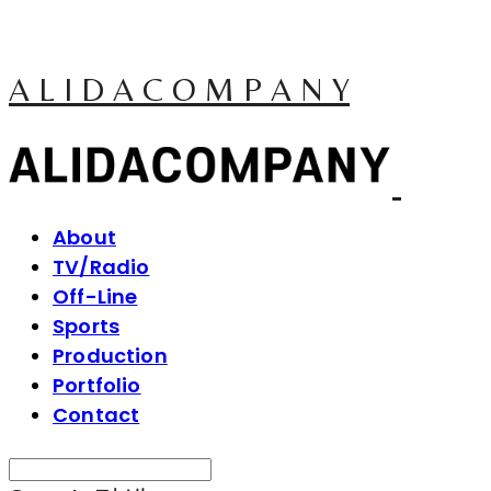
A L I D A C O M P A N Y
About
TV/Radio
Off-Line
Sports
Production
Portfolio
Contact