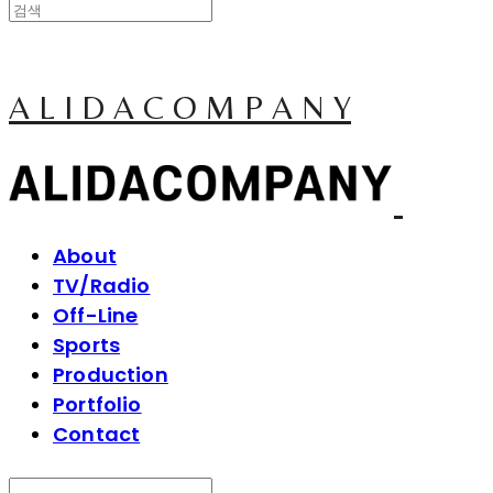
A L I D A C O M P A N Y
About
TV/Radio
Off-Line
Sports
Production
Portfolio
Contact