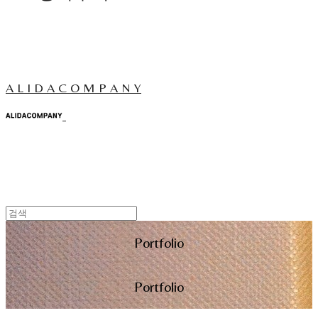
A L I D A C O M P A N Y
Portfolio
Portfolio