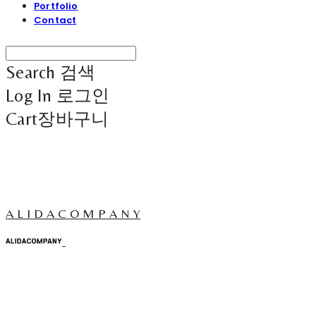
Portfolio
Contact
Search
검색
Log In
로그인
Cart
장바구니
A L I D A C O M P A N Y