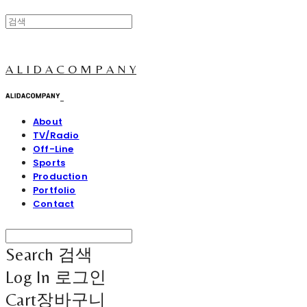
A L I D A C O M P A N Y
About
TV/Radio
Off-Line
Sports
Production
Portfolio
Contact
Search
검색
Log In
로그인
Cart
장바구니