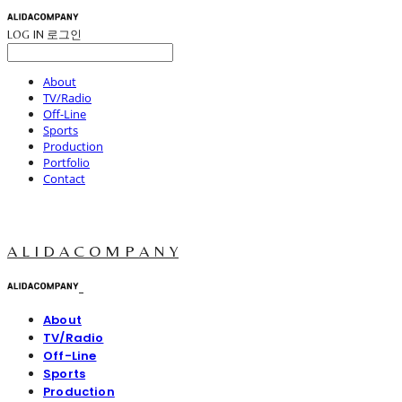
LOG IN
로그인
About
TV/Radio
Off-Line
Sports
Production
Portfolio
Contact
A L I D A C O M P A N Y
About
TV/Radio
Off-Line
Sports
Production