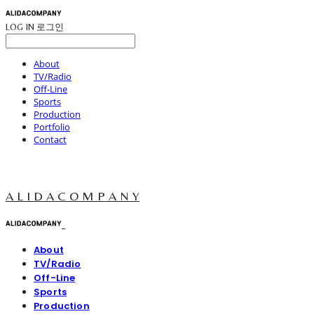
LOG IN
로그인
About
TV/Radio
Off-Line
Sports
Production
Portfolio
Contact
A L I D A C O M P A N Y
About
TV/Radio
Off-Line
Sports
Production