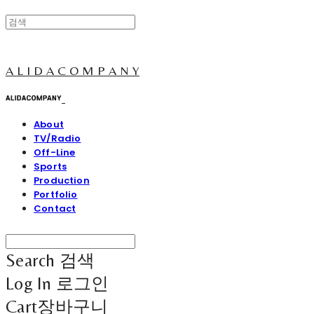
A L I D A C O M P A N Y
About
TV/Radio
Off-Line
Sports
Production
Portfolio
Contact
Search
검색
Log In
로그인
Cart
장바구니