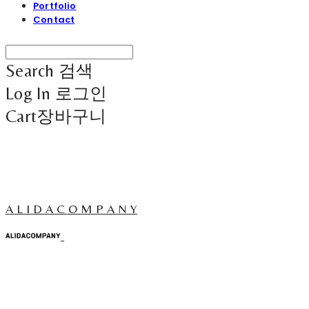
Portfolio
Contact
Search
검색
Log In
로그인
Cart
장바구니
A L I D A C O M P A N Y