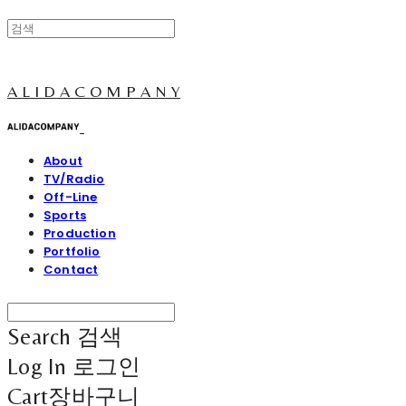
A L I D A C O M P A N Y
About
TV/Radio
Off-Line
Sports
Production
Portfolio
Contact
Search
검색
Log In
로그인
Cart
장바구니