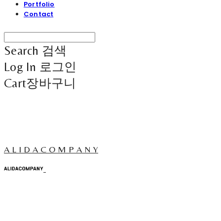
Portfolio
Contact
Search
검색
Log In
로그인
Cart
장바구니
A L I D A C O M P A N Y