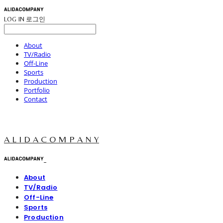
LOG IN
로그인
About
TV/Radio
Off-Line
Sports
Production
Portfolio
Contact
A L I D A C O M P A N Y
About
TV/Radio
Off-Line
Sports
Production