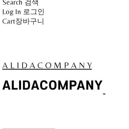
Search
검색
Log In
로그인
Cart
장바구니
A L I D A C O M P A N Y