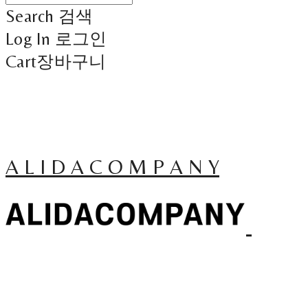
Search
검색
Log In
로그인
Cart
장바구니
A L I D A C O M P A N Y