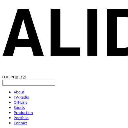
LOG IN
로그인
About
TV/Radio
Off-Line
Sports
Production
Portfolio
Contact