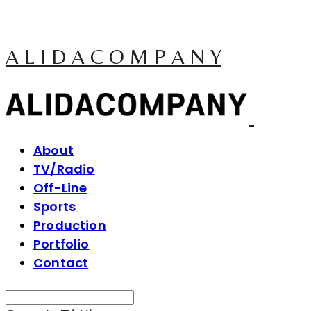
A L I D A C O M P A N Y
About
TV/Radio
Off-Line
Sports
Production
Portfolio
Contact