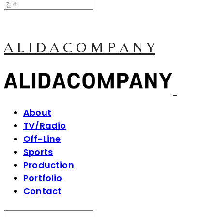
A L I D A C O M P A N Y
About
TV/Radio
Off-Line
Sports
Production
Portfolio
Contact