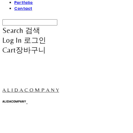
Portfolio
Contact
Search
검색
Log In
로그인
Cart
장바구니
A L I D A C O M P A N Y