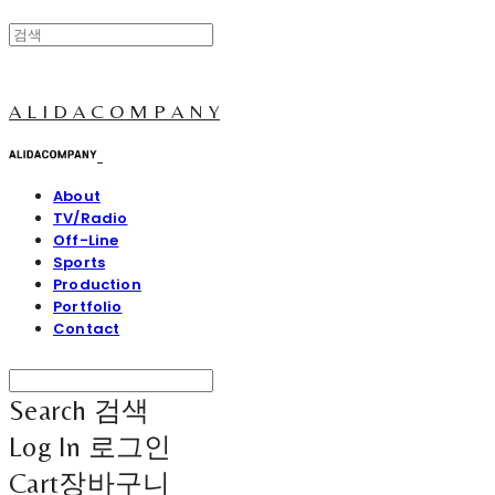
A L I D A C O M P A N Y
About
TV/Radio
Off-Line
Sports
Production
Portfolio
Contact
Search
검색
Log In
로그인
Cart
장바구니