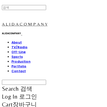
A L I D A C O M P A N Y
About
TV/Radio
Off-Line
Sports
Production
Portfolio
Contact
Search
검색
Log In
로그인
Cart
장바구니