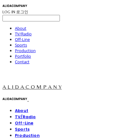
LOG IN
로그인
About
TV/Radio
Off-Line
Sports
Production
Portfolio
Contact
A L I D A C O M P A N Y
About
TV/Radio
Off-Line
Sports
Production