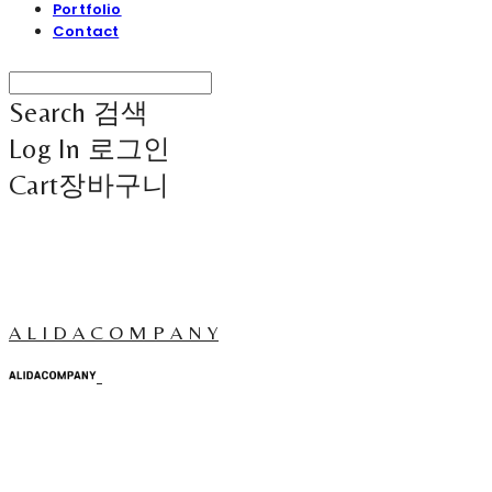
Portfolio
Contact
Search
검색
Log In
로그인
Cart
장바구니
A L I D A C O M P A N Y